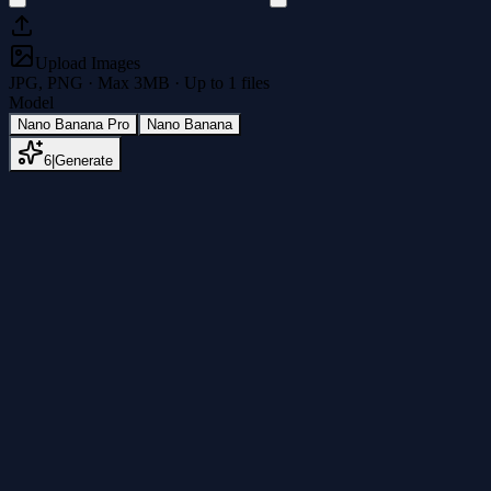
Upload Images
JPG, PNG · Max
3
MB · Up to
1
files
Model
Nano Banana Pro
Nano Banana
6
|
Generate
试试 Background-to-Pose